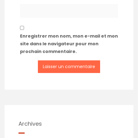
Enregistrer mon nom, mon e-mail et mon
site dans le navigateur pour mon
prochain commentaire.
A
l
t
e
r
n
a
t
Archives
i
v