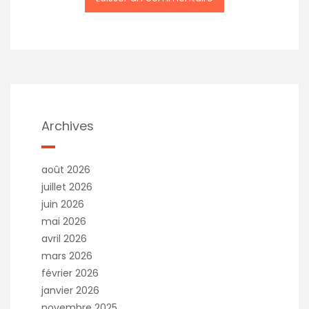
A
l
t
e
r
n
a
t
Archives
i
v
e
août 2026
:
juillet 2026
juin 2026
mai 2026
avril 2026
mars 2026
février 2026
janvier 2026
novembre 2025