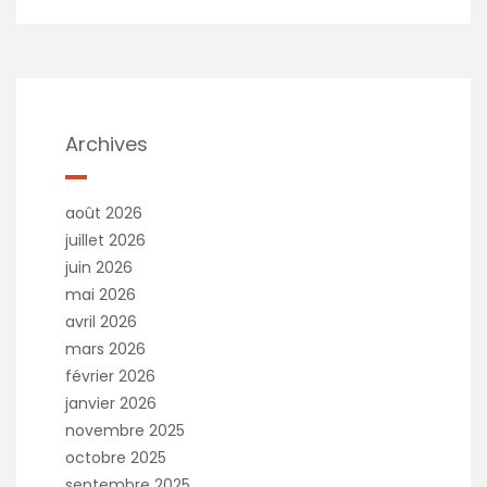
l
t
e
r
n
a
t
Archives
i
v
e
août 2026
:
juillet 2026
juin 2026
mai 2026
avril 2026
mars 2026
février 2026
janvier 2026
novembre 2025
octobre 2025
septembre 2025