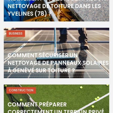
NETTOYAGE DE TOITURE DANS LES
YVELINES (78) ?
BUSINESS
COMMENT SÉCURISER UN
NETTOYAGE DE PANNEAUX SOLAIRES
À GENÈVE SUR TOITURE ?
CONSTRUCTION
COMMENT PRÉPARER
CORRECTEMENT UN TERRAIN PRIVÉ