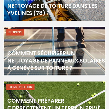
NETTOYAGE DE TOITURE DANS LES
YVELINES (78) ?
BUSINESS
COMMENT SÉCURISER UN
NETTOYAGE DE PANNEAUX SOLAIRES
À GENÈVE SUR TOITURE ?
CONSTRUCTION
COMMENT PRÉPARER
CORRECTEMENT UN TERRAIN PRIVÉ