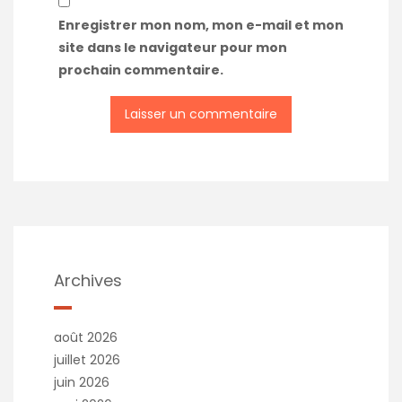
Enregistrer mon nom, mon e-mail et mon
site dans le navigateur pour mon
prochain commentaire.
A
l
t
e
r
n
a
t
Archives
i
v
e
août 2026
:
juillet 2026
juin 2026